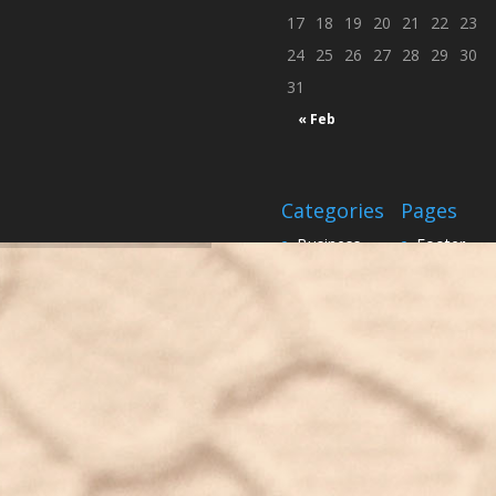
17
18
19
20
21
22
23
24
25
26
27
28
29
30
31
« Feb
Categories
Pages
Business
Footer
Design
inici
Real life
Sample Pa
Science
Sample Pa
Uncategorized
twenty_nin