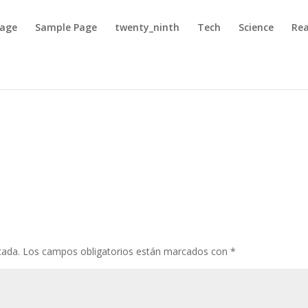
Page
Sample Page
twenty_ninth
Tech
Science
Rea
cada.
Los campos obligatorios están marcados con
*