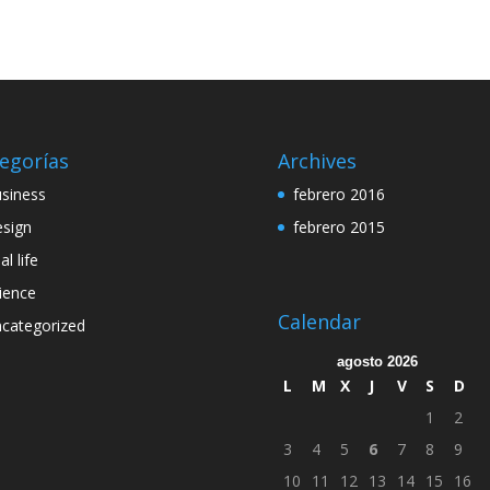
egorías
Archives
siness
febrero 2016
sign
febrero 2015
al life
ience
Calendar
categorized
agosto 2026
L
M
X
J
V
S
D
1
2
3
4
5
6
7
8
9
10
11
12
13
14
15
16