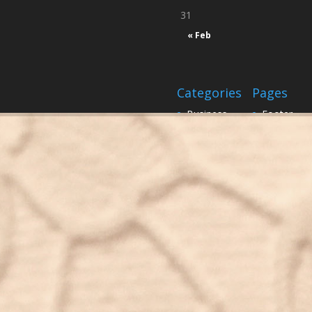
31
« Feb
Categories
Pages
Business
Footer
Design
inici
Real life
Sample Pa
Science
Sample Pa
Uncategorized
twenty_nin