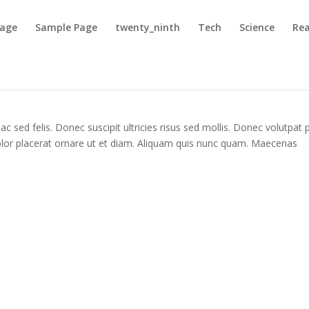
Page
Sample Page
twenty_ninth
Tech
Science
Rea
sed felis. Donec suscipit ultricies risus sed mollis. Donec volutpat 
dolor placerat ornare ut et diam. Aliquam quis nunc quam. Maecenas