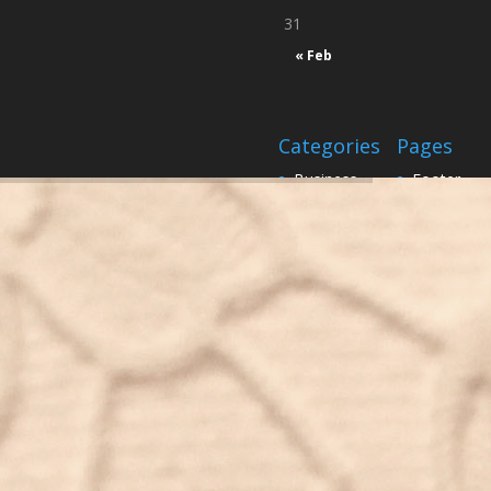
31
« Feb
Categories
Pages
Business
Footer
Design
inici
Real life
Sample Pa
Science
Sample Pa
Uncategorized
twenty_nin