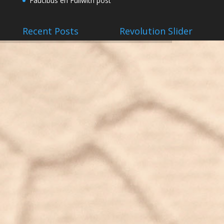
Faucibus
en
Fullwith post
Recent Posts
Revolution Slider
prueba
febrero 5, 2016
Hello world!
febrero 3, 2016